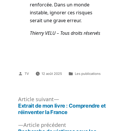
renforcée. Dans un monde
instable, ignorer ces risques
serait une grave erreur.
Thierry VELU – Tous droits réservés
Publié
Publié
TV
12 août 2025
Les publications
par
dans
Article
Article suivant
suivant :
Extrait de mon livre : Comprendre et
Navigation
réinventer la France
de
Article
Article précédent
précédent :