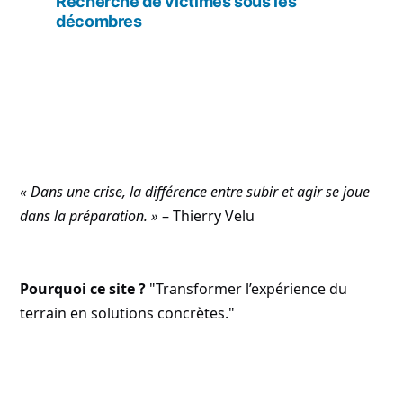
Recherche de victimes sous les
l’article
décombres
« Dans une crise, la différence entre subir et agir se joue
dans la préparation. »
– Thierry Velu
Pourquoi ce site ?
"Transformer l’expérience du
terrain en solutions concrètes."