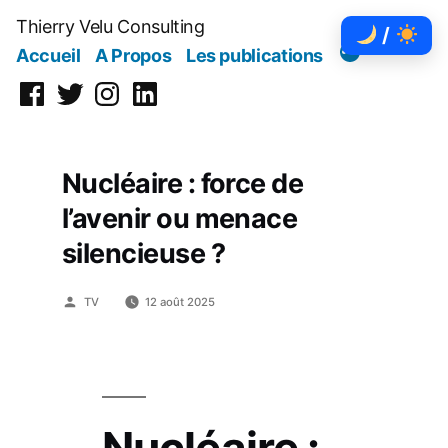
Aller
Thierry Velu Consulting
/
au
Accueil
A Propos
Les publications
contenu
Facebook
Twitter
Instagram
Linkedin
Nucléaire : force de
l’avenir ou menace
silencieuse ?
Publié
TV
12 août 2025
par
Nucléaire :