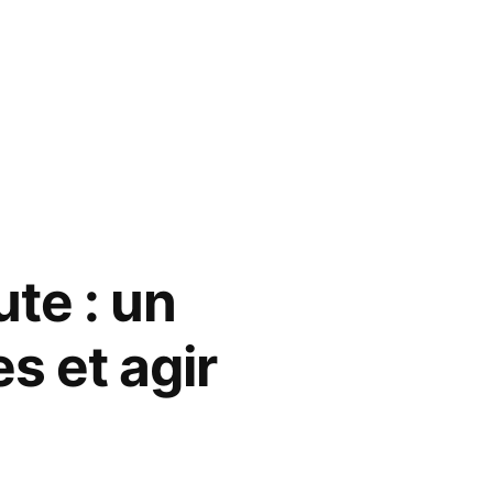
te : un
s et agir