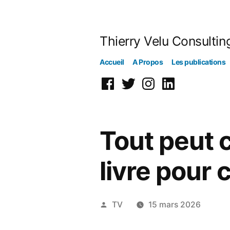
Aller
au
Thierry Velu Consultin
contenu
Accueil
A Propos
Les publications
Facebook
Twitter
Instagram
Linkedin
Tout peut 
livre pour 
Publié
TV
15 mars 2026
par