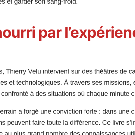
s et garder son sang-froid.
nourri par l’expérie
 Thierry Velu intervient sur des théâtres de c
ires et technologiques. À travers ses missions
été confronté à des situations où chaque minute 
rrain a forgé une conviction forte : dans une cr
s peuvent faire toute la différence. Ce livre s’i
re au plus grand nombre des connaissances util