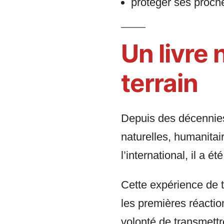
protéger ses proche
Un livre 
terrain
Depuis des décennies,
naturelles, humanita
l’international, il a 
Cette expérience de te
les premières réaction
volonté de transmett