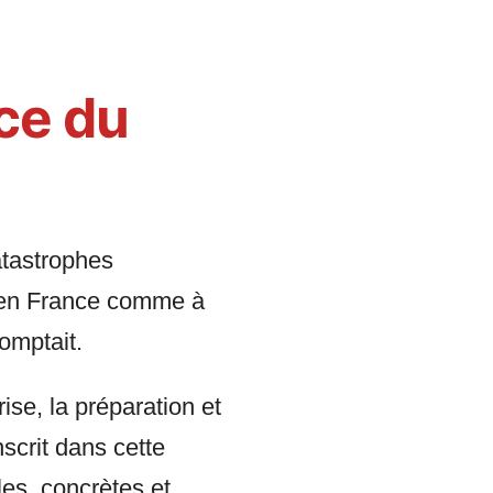
nce du
atastrophes
, en France comme à
comptait.
ise, la préparation et
nscrit dans cette
es, concrètes et